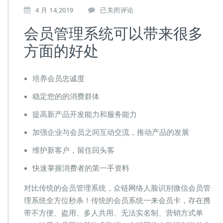
路
4 月 14,2019
已关闭评论
人
会员管理系统可以带来很多
转
粉
方面的好处
只
需
一
培养会员忠诚度
套
人
稳定您的的消费群体
脸
识
提高新产品开发能力和服务能力
别
会
加强企业与会员之间互动交流，推动产品的发展
员
管
维护新客户，留住回头客
理
快速掌握消费者的第一手资料
系
统
对比传统的会员管理系统，众链网络人脸识别微信会员管
就
够
理系统全方位秒杀！传统的会员系统一来会员卡，存在携
了
带不方便、盗用、多人共用、无法实名制、营销方式单