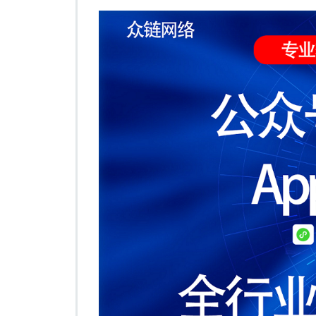
制
开
发
和
模
板
开
发
的
利
弊