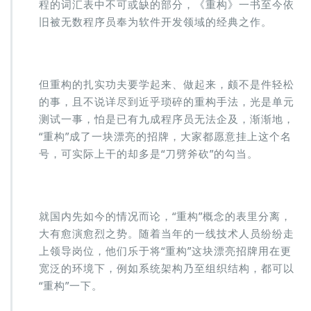
程的词汇表中不可或缺的部分，《重构》一书至今依
旧被无数程序员奉为软件开发领域的经典之作。
但重构的扎实功夫要学起来、做起来，颇不是件轻松
的事，且不说详尽到近乎琐碎的重构手法，光是单元
测试一事，怕是已有九成程序员无法企及，渐渐地，
“重构”成了一块漂亮的招牌，大家都愿意挂上这个名
号，可实际上干的却多是“刀劈斧砍”的勾当。
就国内先如今的情况而论，“重构”概念的表里分离，
大有愈演愈烈之势。随着当年的一线技术人员纷纷走
上领导岗位，他们乐于将“重构”这块漂亮招牌用在更
宽泛的环境下，例如系统架构乃至组织结构，都可以
“重构”一下。