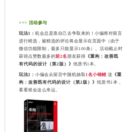
>>> 活动参与
玩法1：
机会总是靠自己去争取来的！小编将对留言
进行精选，被精选的评论将会显示在页面中（由于
微信功能限制，最多只能显示100条）。活动截止时
获得点赞数最多的
前2名
朋友获得
《
重构：
改善既
有代码的设计（第2版）
》
纸质书1本。
玩法2：
小编会从留言中随机抽取
1名小锦鲤
送
《
重
构：改善既有代码的设计（第2版）
》
纸质书1本，
看看谁会这么幸运。