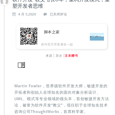
塑开发者思维
软
4 月 5,2020
已关闭评论
件
开
发
脚本之家
“教
父”
的
你与百万开发者在一起
2
0
来源 | 异步 |
文末赠书
年，
重
构
开
发
模
Martin Fowler，世界级软件开发大师，敏捷开发的
式，
开拓者和创始人全球知名的面向对象分析设计、
重
UML、模式等专业领域的领头羊，首创敏捷开发方法
塑
论，被誉为软件开发“教父”，现任职于全球知名技术
开
发
咨询公司ThoughtWorks，首席科学家。