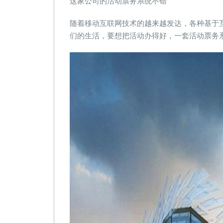
这家公司的活动票务系统不错
司
的
随着移动互联网技术的越来越发达，各种基于
活
们的生活，要想把活动办得好，一套活动票务
动
票
务
系
统
不
错