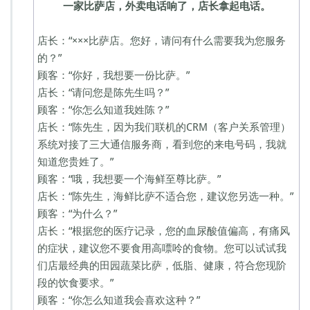
一家比萨店，外卖电话响了，店长拿起电话。
何
做
好
店长：“×××比萨店。您好，请问有什么需要我为您服务
会
的？”
员
顾客：“你好，我想要一份比萨。”
管
店长：“请问您是陈先生吗？”
理？
顾客：“你怎么知道我姓陈？”
店长：“陈先生，因为我们联机的CRM（客户关系管理）
系统对接了三大通信服务商，看到您的来电号码，我就
知道您贵姓了。”
顾客：“哦，我想要一个海鲜至尊比萨。”
店长：“陈先生，海鲜比萨不适合您，建议您另选一种。”
顾客：“为什么？”
店长：“根据您的医疗记录，您的血尿酸值偏高，有痛风
的症状，建议您不要食用高嘌呤的食物。您可以试试我
们店最经典的田园蔬菜比萨，低脂、健康，符合您现阶
段的饮食要求。”
顾客：“你怎么知道我会喜欢这种？”