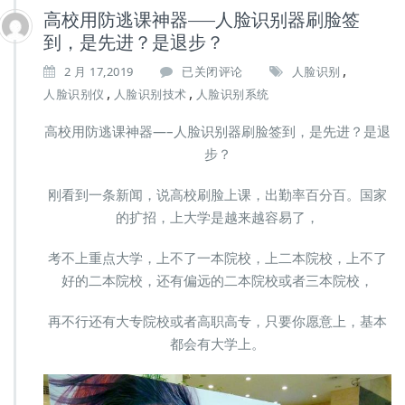
高校用防逃课神器—–人脸识别器刷脸签
到，是先进？是退步？
,
高
2 月 17,2019
已关闭评论
人脸识别
校
,
,
人脸识别仪
人脸识别技术
人脸识别系统
用
防
高校用防逃课神器—–人脸识别器刷脸签到，是先进？是退
逃
步？
课
神
刚看到一条新闻，说高校刷脸上课，出勤率百分百。国家
器
—
的扩招，上大学是越来越容易了，
–
人
考不上重点大学，上不了一本院校，上二本院校，上不了
脸
好的二本院校，还有偏远的二本院校或者三本院校，
识
别
再不行还有大专院校或者高职高专，只要你愿意上，基本
器
刷
都会有大学上。
脸
签
到，