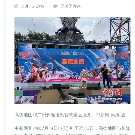
高
8 月 12,2019
已关闭评论
德
地
图
携
手
广
州
长
隆
建
智
慧
景
区
线
上
动
态
高德地图和广州长隆推出智慧景区服务。中新网 吴涛 摄
排
队
中新网客户端7月14日电(记者 吴涛)13日，高德地图与长隆