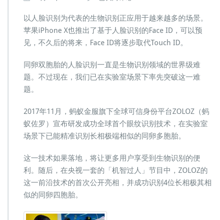
卵
多
以人脸识别为代表的生物识别正应用于越来越多的场景。
胞
苹果iPhone X也推出了基于人脸识别的Face ID，可以预
胎
见，不久后的将来，Face ID将逐步取代Touch ID。
识
别
同卵双胞胎的人脸识别一直是生物识别领域的世界级难
成
功!
题。不过现在，我们已在实验室场景下率先突破这一难
人
题。
脸
识
2017年11月，蚂蚁金服旗下全球可信身份平台ZOLOZ（蚂
别
蚁佐罗）宣布研发成功全球首个眼纹识别技术，在实验室
进
入
场景下已能精准识别长相极端相似的同卵多胞胎。
新
阶
这一技术如果落地，将让更多用户享受到生物识别的便
段
利。随后，在央视一套的「机智过人」节目中，ZOLOZ的
这一前沿技术的首次公开亮相，并成功识别4位长相极其相
似的同卵四胞胎。