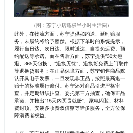
（图：苏宁小店造极半小时生活圈）
此外，在物流方面，苏宁提供如约送、延时赔服
务，未履约将给予赔偿。根据下单时的系统提示，
履行当日达、次日达、限时送达、自提免运费、预
约配送等承诺。而在售后方面，苏宁提供“30天包
退、365天包换”、“退换无忧”、退换货免费上门取件
等退换货服务；在正品保障方面，苏宁销售商品默
认开具电子发票，一旦发现非正品，按照最高退一
赔十的标准履行赔付。苏宁还对商品引进严格审
查，并定期组织抽查、委托第三方抽查，确保正品
承诺。并推出“15天内买贵就赔”、家电闪装、材料
费封顶、安装多收费双倍赔等诸多服务，全方位保
障消费者权益。
未来，苏宁也将一直以消费者为核心，以服务为唯