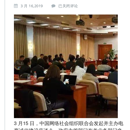
贯
3 月 16,2019
已关闭评论
彻
落
实
《电
子
商
务
法》
智
慧
零
售
助
力
电
商
建
设
3 月15 日，中国网络社会组织联合会发起并主办电