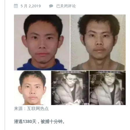
北
5 月 2,2019
已关闭评论
大
嫌
犯
被
抓
背
后，
人
脸
识
别
的
应
用
无
处
不
来源：互联网热点
在
潜逃1380天，被捕十分钟。