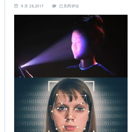
人
9 月 28,2017
已关闭评论
脸
识
别
比
指
纹
识
别
更
准
确，
刷
脸
支
付
也
很
安
全