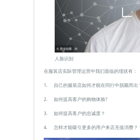
店
智
慧
门
店
人
脸
识
别
接
人脸识别
待
系
在服装店实际管理运营中我们面临的现状有：
统
1. 自己的服装店如何才能在同行中脱颖而出
2. 如何提高客户的购物体验?
3. 如何提高客户的忠诚度？
4. 怎样才能吸引更多的用户来店充值消费？