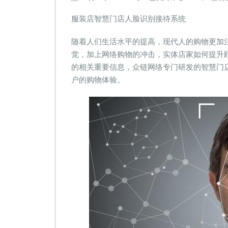
8
8
服装店智慧门店人脸识别接待系统
8
元
随着人们生活水平的提高，现代人的购物更加
=
觉，加上网络购物的冲击，实体店家如何提升
人
的相关重要信息，众链网络专门研发的智慧门
脸
识
户的购物体验。
别
服
务
器
+平
板
电
脑
即
可
拥
有
服
装