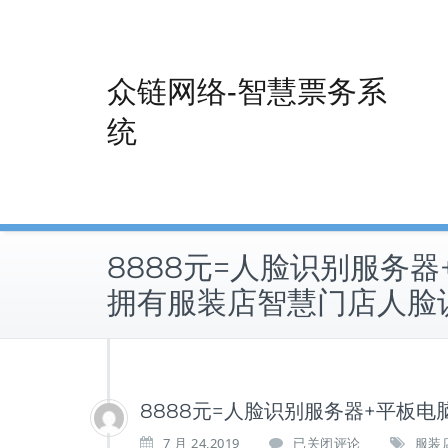
Skip
to
content
众链网络-智慧票务系
统
8888元=人脸识别服务器
拥有服装店智慧门店人脸
8888元=人脸识别服务器+平板
8
7 月 24,2019
已关闭评论
服装