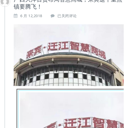
镇要腾飞！
广
6 月 12,2018
已关闭评论
西
大
洋
百
货
布
局
智
慧
商
城，
来
宾
这
个
重
点
镇
要