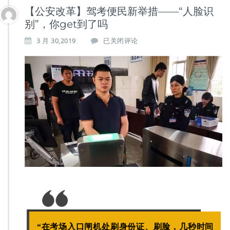
【公安改革】驾考便民新举措——“人脸识
别”，你get到了吗
【公
3 月 30,2019
已关闭评论
安
改
革】
驾
考
便
民
新
举
措
——
“人
脸
识
别”，
你
g
e
“在考场入口闸机处刷身份证、刷脸，几秒时间