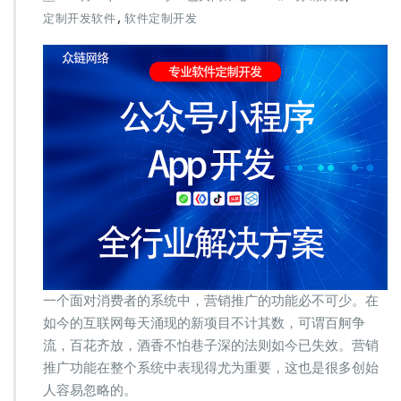
联
,
定制开发软件
软件定制开发
网
项
目
中
必
不
可
少
的
功
能：
积
分
和
分
销
一个面对消费者的系统中，营销推广的功能必不可少。在
如今的互联网每天涌现的新项目不计其数，可谓百舸争
流，百花齐放，酒香不怕巷子深的法则如今已失效。营销
推广功能在整个系统中表现得尤为重要，这也是很多创始
人容易忽略的。