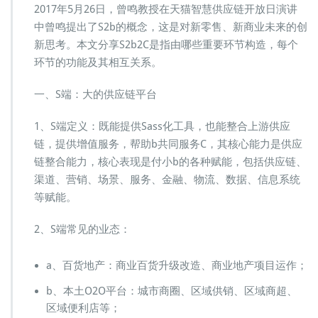
b
2017年5月26日，曾鸣教授在天猫智慧供应链开放日演讲
2
中曾鸣提出了S2b的概念，这是对新零售、新商业未来的创
C
新思考。本文分享S2b2C是指由哪些重要环节构造，每个
新
环节的功能及其相互关系。
零
售
平
一、S端：大的供应链平台
台
四
1、S端定义：既能提供Sass化工具，也能整合上游供应
大
链，提供增值服务，帮助b共同服务C，其核心能力是供应
核
链整合能力，核心表现是付小b的各种赋能，包括供应链、
心
要
渠道、营销、场景、服务、金融、物流、数据、信息系统
素
等赋能。
2、S端常见的业态：
a、百货地产：商业百货升级改造、商业地产项目运作；
b、本土O2O平台：城市商圈、区域供销、区域商超、
区域便利店等；