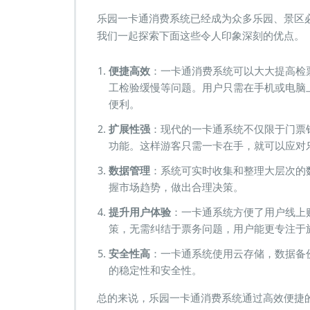
手，
乐园一卡通消费系统已经成为众多乐园、景区
笑
我们一起探索下面这些令人印象深刻的优点。
享
乐
园
便捷高效
：一卡通消费系统可以大大提高检
——
工检验缓慢等问题。用户只需在手机或电脑
揭
便利。
秘
乐
扩展性强
：现代的一卡通系统不仅限于门票
园
功能。这样游客只需一卡在手，就可以应对
一
卡
数据管理
：系统可实时收集和整理大层次的
通
握市场趋势，做出合理决策。
消
费
提升用户体验
：一卡通系统方便了用户线上
系
策，无需纠结于票务问题，用户能更专注于
统”
安全性高
：一卡通系统使用云存储，数据备
的稳定性和安全性。
总的来说，乐园一卡通消费系统通过高效便捷