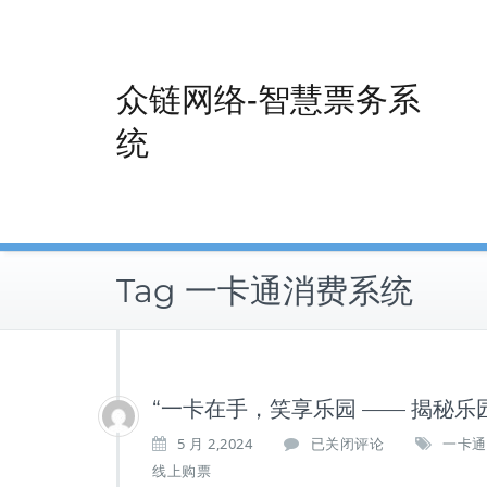
Skip
to
content
众链网络-智慧票务系
统
Tag 一卡通消费系统
“一卡在手，笑享乐园 —— 揭秘乐
“一
5 月 2,2024
已关闭评论
一卡通
卡
线上购票
在