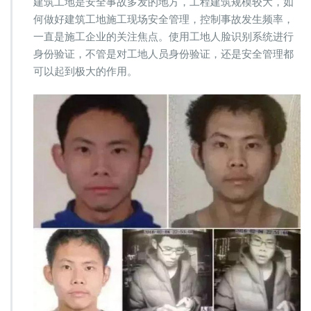
建筑工地是安全事故多发的地方，工程建筑规模较大，如
脸
何做好建筑工地施工现场安全管理，控制事故发生频率，
识
一直是施工企业的关注焦点。使用工地人脸识别系统进行
别
系
身份验证，不管是对工地人员身份验证，还是安全管理都
统，
可以起到极大的作用。
人
脸
识
别
系
统