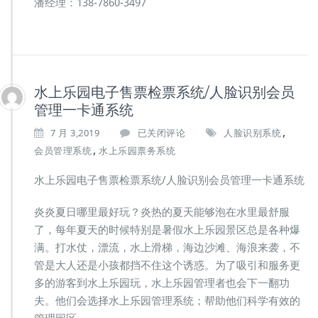
潘经理：138-7860-3497
水上乐园电子售票检票系统/人脸识别会员
管理一卡通系统
,
水
7 月 3,2019
已关闭评论
人脸识别系统
上
,
会员管理系统
水上乐园票务系统
乐
园
水上乐园电子售票检票系统/人脸识别会员管理一卡通系统
电
子
炎炎夏日哪里最好玩？炎热的夏天能够泡在水里最舒服
售
了，每年夏天的时候特别是暑假水上乐园景区总是各种爆
票
检
满。打水仗，漂流，水上滑梯，海边沙滩、海浪来袭，不
票
管是大人还是小孩都挡不住这个诱惑。为了吸引和服务更
系
多的游客到水上乐园玩，水上乐园管理者也会下一翻功
统/
夫。他们会选择水上乐园管理系统；帮助他们科学有效的
人
脸