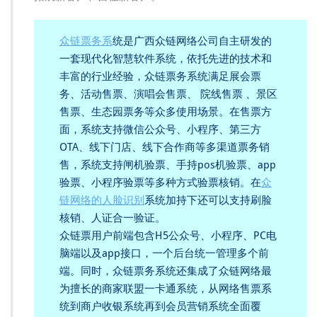
众链票务系
统是广西众链网络公司自主研发的
一套现代化智慧软件系统，依托先进的技术和
丰富的行业经验，众链票务系统满足展会票
务、活动售票、演唱会售票、 院线售票 、景区
售票、生态园票务等众多使用场景。在售票方
面，系统支持微信公众号、小程序、第三方
OTA、线下门店、线下合作商等多渠道票务销
售，系统支持闸机验票、手持pos机验票、app
验票、小程序验票等多种方式验票核销。在
众
链网络的人脸识别
系统加持下还可以支持刷脸
核销、人证合一验证。
众链票用户前端包含H5公众号、小程序、PC电
脑端以及app接口，一个后台统一管理多个前
端。同时，众链票务系统还集成了众链网络最
为擅长的商家联盟一卡通系统，从网络售票系
统到商户收银系统再到会员营销系统全面覆