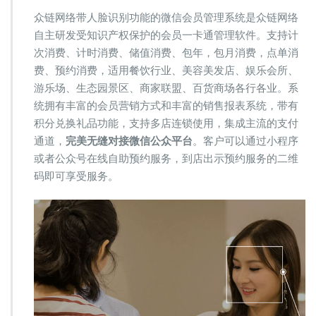
众链网络带人脸识别功能的微信会员管理系统是众链网络
自主研发受知识产权保护的会员一卡通管理软件。支持计
次消费、计时消费、储值消费、包年，包月消费，点单消
费、预约消费，适用餐饮行业、美容美发店、娱乐会所、
游乐场、生态园景区、商家联盟、百货商场各行各业。系
统拥有丰富的会员营销方式和丰富的销售报表系统，带有
积分兑换礼品功能，支持多店连锁使用，集成主流的支付
通道，
完美无缝对接微信公众平台
。客户可以通过小程序
或者公众号在线自助预约服务，到店出示预约服务的二维
码即可享受服务。