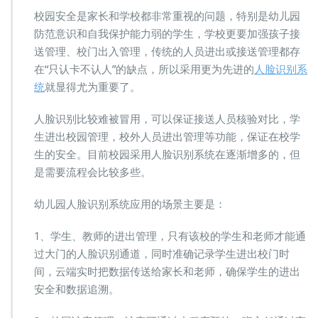
脸
校园安全是家长和学校都非常重视的问题，特别是幼儿园
识
防范意识和自我保护能力弱的学生，学校更要加强孩子接
别
送管理、校门出入管理，传统的人员进出或接送管理都存
系
统
在“只认卡不认人”的缺点，所以采用更为先进的
人脸识别系
统
就显得尤为重要了。
人脸识别比较难被冒用，可以保证接送人员核验对比，学
生进出校园管理，校外人员进出管理等功能，保证在校学
生的安全。目前校园采用人脸识别系统在逐渐增多的，但
是需要流程会比较多些。
幼儿园人脸识别系统应用的场景主要是：
1、学生、教师的进出管理，只有该校的学生和老师才能通
过大门的人脸识别通道，同时准确记录学生进出校门时
间，云端实时把数据传送给家长和老师，确保学生的进出
安全和数据追溯。