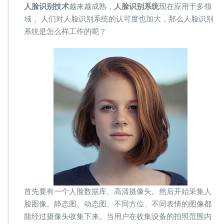
系
人脸识别技术
越来越成熟，
人脸识别系统
现在应用于多领
统
域， 人们对人脸识别系统的认可度也加大，那么人脸识别
是
系统是怎么样工作的呢？
怎
么
样
工
作
的
首先要有一个人脸数据库、高清摄像头。然后开始采集人
脸图像。静态图、动态图、不同方位、不同表情的图像都
能经过摄像头收集下来。当用户在收集设备的拍照范围内