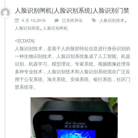
人脸识别闸机|人脸识别系统|人脸识别门禁
,
人
6 月 10,2019
已关闭评论
人脸识别技术
脸
,
人脸识别系统
人脸识别闸机
识
别
<![CDATA[
闸
人脸识别技术，是基于人的脸部特征信息进行身份识别的
机|
一种生物识别技术。人脸识别系统集成了人工智能、机器
人
脸
识别、机器学习、模型理论、专家系统、视频图像处理等
识
多种专业技术，人脸识别技术和人脸识别系统现在广泛应
别
用于公安系统、海关系统、安保系统、银行系统，社区门
系
禁系统等。
统|
人
脸
识
别
门
禁