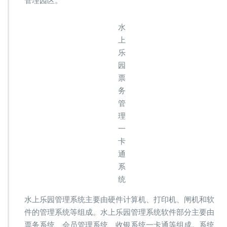
管理园区。
识
别
水
会
员
上
管
乐
理
园
一
票
卡
通
务
系
管
统
理
一
卡
通
系
统
水上乐园管理系统主要由硬件计算机、打印机、闸机和软
件的管理系统等组成。水上乐园管理系统软件部分主要由
票务系统、会员管理系统、收银系统一卡通等组成。系统