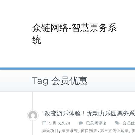
Skip
to
content
众链网络-智慧票务系
统
Tag 会员优惠
“改变游乐体验！无动力乐园票务系
“改
5 月 6,2024
已关闭评论
会员优
变
,
,
,
,
游玩项目
票务系统
窗口购票
第三方凭证购票
游