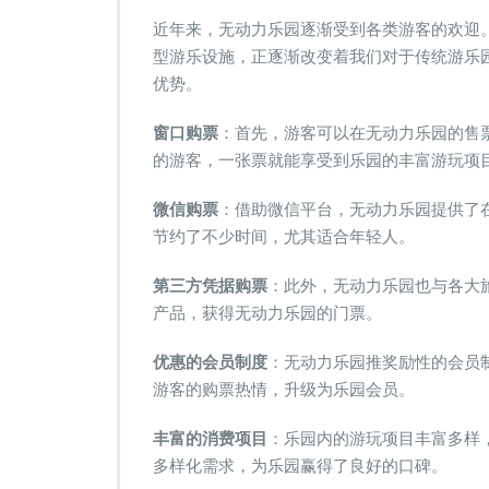
乐
近年来，无动力乐园逐渐受到各类游客的欢迎
体
型游乐设施，正逐渐改变着我们对于传统游乐
验！
优势。
无
动
力
窗口购票
：首先，游客可以在无动力乐园的售
乐
的游客，一张票就能享受到乐园的丰富游玩项
园
票
微信购票
：借助微信平台，无动力乐园提供了
务
节约了不少时间，尤其适合年轻人。
系
统
的
第三方凭据购票
：此外，无动力乐园也与各大
优
产品，获得无动力乐园的门票。
点
与
优惠的会员制度
：无动力乐园推奖励性的会员
特
游客的购票热情，升级为乐园会员。
性”
丰富的消费项目
：乐园内的游玩项目丰富多样
多样化需求，为乐园赢得了良好的口碑。