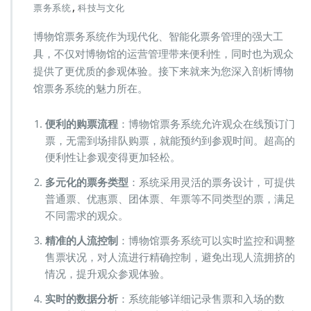
博
,
票务系统
科技与文化
物
馆
博物馆票务系统作为现代化、智能化票务管理的强大工
智
具，不仅对博物馆的运营管理带来便利性，同时也为观众
慧
化
提供了更优质的参观体验。接下来就来为您深入剖析博物
管
馆票务系统的魅力所在。
理
未
便利的购票流程
：博物馆票务系统允许观众在线预订门
来：
票
票，无需到场排队购票，就能预约到参观时间。超高的
务
便利性让参观变得更加轻松。
系
统
多元化的票务类型
：系统采用灵活的票务设计，可提供
看
普通票、优惠票、团体票、年票等不同类型的票，满足
点
不同需求的观众。
大
解
精准的人流控制
：博物馆票务系统可以实时监控和调整
析”
售票状况，对人流进行精确控制，避免出现人流拥挤的
情况，提升观众参观体验。
实时的数据分析
：系统能够详细记录售票和入场的数