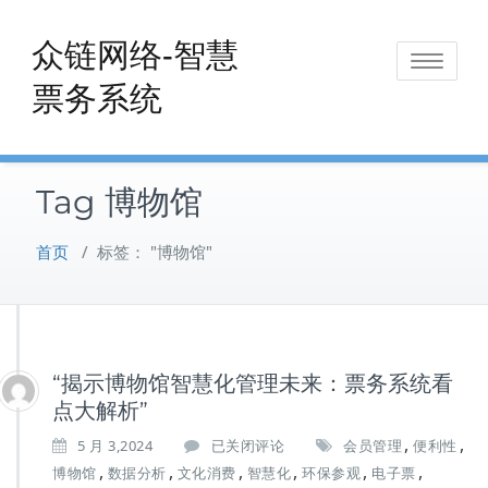
Skip
to
众链网络-智慧
Toggle
content
票务系统
navigat
Tag 博物馆
首页
/
标签： "博物馆"
“揭示博物馆智慧化管理未来：票务系统看
点大解析”
,
,
“揭
5 月 3,2024
已关闭评论
会员管理
便利性
示
,
,
,
,
,
,
博物馆
数据分析
文化消费
智慧化
环保参观
电子票