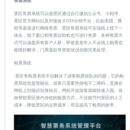
售票系统
景区售票系统可以使景区通过自己微信公众号、小程序、
景区官方网站以及对接各大OTA分销平台，比如美团、携
程等渠道进行网络售票。景区售票系统可实现线上线下一
体化，线下窗口和售票自助机也可进行售票，多种售票方
式可以涵盖所有客户人群，即使是老年人不会线上购票也
能很好解决，门票退款等突发状况也能完美处理。
检票系统
景区售检票系统不仅解决了游客购票排队的问题，它的检
票系统也是智能化，游客只需要凭借电子二维码，直接在
闸机上扫描识别身份后，闸机开放游客就能快速入园。有
效帮助景区替代传统的验票方式，不仅能节约景区的人工
成本，降低景区的运营成本，而且提高了检票的效率。