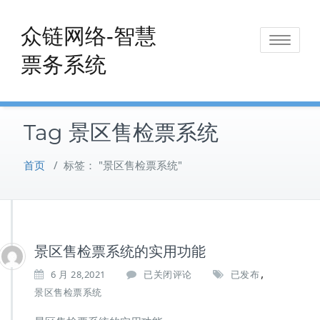
Skip
to
众链网络-智慧
Toggle
content
票务系统
navigat
Tag 景区售检票系统
首页
/
标签： "景区售检票系统"
景区售检票系统的实用功能
,
景
6 月 28,2021
已关闭评论
已发布
区
景区售检票系统
售
检