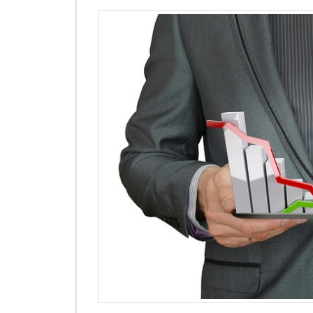
发
软
件
的
优
势
是
什
么