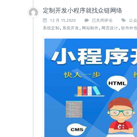
定制开发小程序就找众链网络
定
12 月 15,2020
已关闭评论
公
制
,
,
,
,
系统定制
系统开发
网站制作
网页设计
软件外
开
发
小
程
序
就
找
众
链
网
络