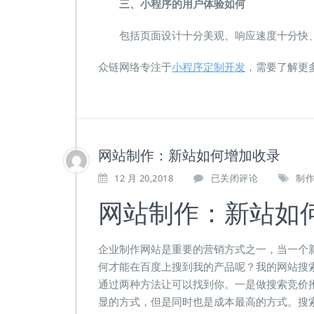
三、小程序的用户体验如何
包括页面设计十分美观、响应速度十分快、
众链网络专注于
小程序定制开发
，需要了解更
网站制作：新站如何增加收录
网
12 月 20,2018
已关闭评论
制
站
网站制作：新站如
制
作：
新
站
企业制作网站是重要的营销方式之一，当一个
如
何才能在百度上搜到我的产品呢？我的网站搜
何
通过两种方法让可以找到你。一是做搜索竞价
增
显的方式，但是同时也是成本最高的方式。搜
加