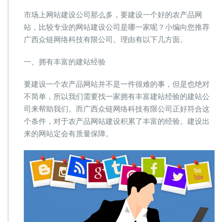
个
市场上网站建设公司那么多，要建设一个好的农产品网
好
站，比较专业的网站建设公司是哪一家呢？小编向您推荐
的
农
广西众链网络科技有限公司。理由有以下几方面。
产
品
一、拥有丰富的建站经验
网
站，
要建设一个农产品网站并不是一件很难的事，但是也绝对
哪
不简单，所以我们需要找一家拥有丰富建站经验的建站公
家
网
司来帮助我们。而广西众链网络科技有限公司正好符合这
站
个条件，对于农产品网站建设积累了丰富的经验。建设出
建
来的网站定会有质量保障。
设
公
司
最
专
业