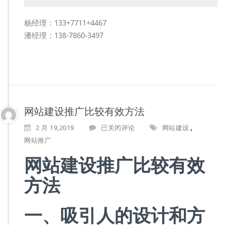
杨经理：133+7711+4467
潘经理：138-7860-3497
网站建设推广比较有效方法
,
网
2 月 19,2019
已关闭评论
网站建设
站
网站推广
建
设
网站建设推广比较有效
推
广
方法
比
较
有
一、
吸引
人的设计和方
效