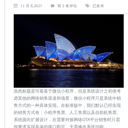
基
11 月 8,2021
有 2 条评论
已发布
于
微
信
小
程
序
的
网
络
在
线
选
座
售
票
虽然标题是写着基于微信小程序，但是系统设计之初便考
系
虑其他的网络销售渠道和场景，微信小程序只是系统中销
统
售方式的一种具体实现。在标准版中，我们默认已经实现
的
的销售方式有：小程序售票、人工售票以及自助机售票。
实
现
系统面向扩展设计，在需要对接网络OTA平台销售时只需
按要求实现具体的接口即可，无需修改系统功能。